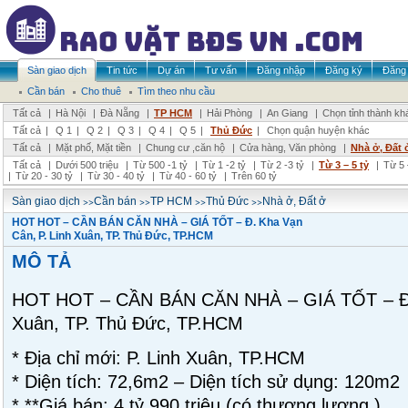
Sàn giao dịch
Tin tức
Dự án
Tư vấn
Đăng nhập
Đăng ký
Đăng 
Cần bán
Cho thuê
Tìm theo nhu cầu
Tất cả
|
Hà Nội
|
Đà Nẵng
|
TP HCM
|
Hải Phòng
|
An Giang
|
Chọn tỉnh thành kh
Tất cả
|
Q 1
|
Q 2
|
Q 3
|
Q 4
|
Q 5
|
Thủ Đức
|
Chọn quận huyện khác
Tất cả
|
Mặt phố, Mặt tiền
|
Chung cư ,căn hộ
|
Cửa hàng, Văn phòng
|
Nhà ở, Đất 
Tất cả
|
Dưới 500 triệu
|
Từ 500 -1 tỷ
|
Từ 1 -2 tỷ
|
Từ 2 -3 tỷ
|
Từ 3 – 5 tỷ
|
Từ 5 
|
Từ 20 - 30 tỷ
|
Từ 30 - 40 tỷ
|
Từ 40 - 60 tỷ
|
Trên 60 tỷ
>>
>>
>>
>>
Sàn giao dịch
Cần bán
TP HCM
Thủ Đức
Nhà ở, Đất ở
HOT HOT – CẦN BÁN CĂN NHÀ – GIÁ TỐT – Đ. Kha Vạn
Cân, P. Linh Xuân, TP. Thủ Đức, TP.HCM
MÔ TẢ
HOT HOT – CẦN BÁN CĂN NHÀ – GIÁ TỐT – Đ. 
Xuân, TP. Thủ Đức, TP.HCM
* Địa chỉ mới: P. Linh Xuân, TP.HCM
* Diện tích: 72,6m2 – Diện tích sử dụng: 120m2
* **Giá bán: 4 tỷ 990 triệu (có thương lượng )