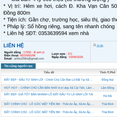
* Vị trí: Hẻm xe hơi, cách Đ. Kha Vạn Cân 
Đồng 800m
* Tiện ích: Gần chợ, trường học, siêu thị, giao t
* Pháp lý: Sổ hồng riêng, sang tên nhanh chóng
* Liên hệ SĐT: 0353639594 xem nhà
LIÊN HỆ
In tin
Người đăng
:
17930 - lê anh tú
Lượt xem
:
371
Điện thoại
:
0815560296
Ngày đăng
:
03/06/2026
Email
:
anhtu258nt@gmail.com
Tin cùng người rao
Tiêu đề
Tỉnh /T.Phố
ĐẤT ĐẸP - ĐẦU TƯ SINH LỜI - Chính Chủ Cần Bán Lô Đất Tại Xã ...
Đồng Nai
HOT HOT – CHÍNH CHỦ CẦN BÁN NHÀ Vị trí đẹp Xã Cát Tiên, Lâm ...
Lâm Đồng
ĐẤT ĐẸP- GIÁ TỐT BÁN NHANH LÔ ĐẤT ĐẦU TƯ LÀ SINH LỜI TẠI
Hà Nội
...
ĐẤT CHÍNH CHỦ - LÔ GÓC MẶT TIỀN 8M - Thôn An Ấp, Xã An Ấp, ...
Thái Bình
ĐẤT CHÍNH CHỦ - LÔ GÓC MẶT TIỀN 8M - Thôn An Ấp, Xã An Ấp, ...
Thái Bình