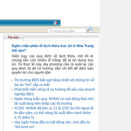
Tin tức
Ngăn chặn phân lô tách thửa trục lợi ở Nha Trang
thế nào?
Hiện nay, các quy định về tách thửa, mở lối đi
chung vẫn còn nhiều lổ hổng, dễ bị lợi dụng trục
lợi. Từ thực tế này, địa phương cần rà soát lại các
quy định, từ đó có hướng dẫn chi tiết để đảm bảo
quyền lợi cho người dân.
Thị trường BĐS bất ngờ tăng nhiệt với thông tin về
dự án “hot” sắp ra mắt
Phát triển bền vững là xu hướng tất yếu của doanh
nghiệp BĐS
Ngân hàng tuần qua: NHNN có loạt động thái mới,
lãi suất tăng trên khắp các thị trường
ACBS: NHNN đã bán ra 21 tỷ USD dự trữ ngoại tệ
từ đầu năm, có thể nâng lãi suất điều hành thêm
0,75 điểm %
Vay ngân hàng đầu tư bất động sản, nhà đầu tư
"ôm bom nợ"