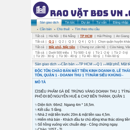
Sàn giao dịch
Tin tức
Dự án
Tư vấn
Đăng nhập
Cần bán
Cho thuê
Tìm theo nhu cầu
Tất cả
|
Hà Nội
|
Đà Nẵng
|
TP HCM
|
Hải Phòng
|
An Giang
Tất cả
|
Q 1
|
Q 2
|
Q 3
|
Q 4
|
Q 5
|
Chọn quận huyện khá
Tất cả
|
Mặt phố, Mặt tiền
|
Chung cư ,căn hộ
|
Cửa hàng, Vă
Tất cả
|
Dưới 500 triệu
|
Từ 500 -1 tỷ
|
Từ 1 -2 tỷ
|
Từ 2 -3 tỷ
|
Từ 20 - 30 tỷ
|
Từ 30 - 40 tỷ
|
Từ 40 - 60 tỷ
|
Trên 60 tỷ
>>
>>
>>
>>
Sàn giao dịch
Cần bán
TP HCM
Q 1
Mặt phố, Mặt t
ĐỘC TÔN CHÀO BÁN MẶT TIỀN KINH DOANH Đ. LÊ TH
TÔN, QUẬN 1 - DOANH THU 1 TỶ/NĂM SIÊU KHỦNG -
MÔ TẢ
💥SIÊU PHẨM GÀ ĐẺ TRỨNG VÀNG DOANH THU 1 TỶ/NĂ
PHỐ ĐI BỘ NGUYỄN HUỆ & CHỢ BẾN THÀNH, QUẬN 1
✨Diện tích: 66m2. Ngang 4m * 16,5m.
✨Kết cấu: 5 tầng.
✨Nhà 2 mặt tiền trước 20m & mặt tiền sau 4,5m.
✨Hiếm nhà bán - Khách đầu tư chủ động khai thác dòng tiền
✨Sổ hồng vuông vức chuẩn đẹp - Công chứng ngay.
✨Chào: 105T - TL.