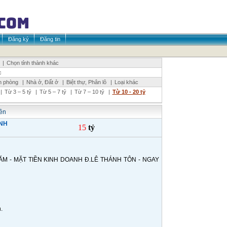
Đăng ký
Đăng tin
|
Chọn tỉnh thành khác
c
n phòng
|
Nhà ở, Đất ở
|
Biệt thự, Phân lô
|
Loại khác
|
Từ 3 – 5 tỷ
|
Từ 5 – 7 tỷ
|
Từ 7 – 10 tỷ
|
Từ 10 - 20 tỷ
iền
ÁNH
15
tỷ
M - MẶT TIỀN KINH DOANH Đ.LÊ THÁNH TÔN - NGAY
.