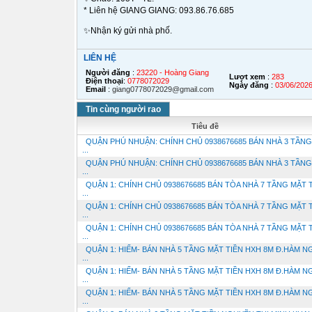
* Liên hệ GIANG GIANG: 093.86.76.685
✨Nhận ký gửi nhà phố.
LIÊN HỆ
Người đăng
:
23220 - Hoàng Giang
Lượt xem
:
283
Điện thoại
:
0778072029
Ngày đăng
:
03/06/202
Email
:
giang0778072029@gmail.com
Tin cùng người rao
Tiêu đề
QUẬN PHÚ NHUẬN: CHÍNH CHỦ 0938676685 BÁN NHÀ 3 TẦNG
...
QUẬN PHÚ NHUẬN: CHÍNH CHỦ 0938676685 BÁN NHÀ 3 TẦNG
...
QUẬN 1: CHÍNH CHỦ 0938676685 BÁN TÒA NHÀ 7 TẦNG MẶT 
...
QUẬN 1: CHÍNH CHỦ 0938676685 BÁN TÒA NHÀ 7 TẦNG MẶT 
...
QUẬN 1: CHÍNH CHỦ 0938676685 BÁN TÒA NHÀ 7 TẦNG MẶT 
...
QUẬN 1: HIẾM- BÁN NHÀ 5 TẦNG MẶT TIỀN HXH 8M Đ.HÀM NG
...
QUẬN 1: HIẾM- BÁN NHÀ 5 TẦNG MẶT TIỀN HXH 8M Đ.HÀM NG
...
QUẬN 1: HIẾM- BÁN NHÀ 5 TẦNG MẶT TIỀN HXH 8M Đ.HÀM NG
...