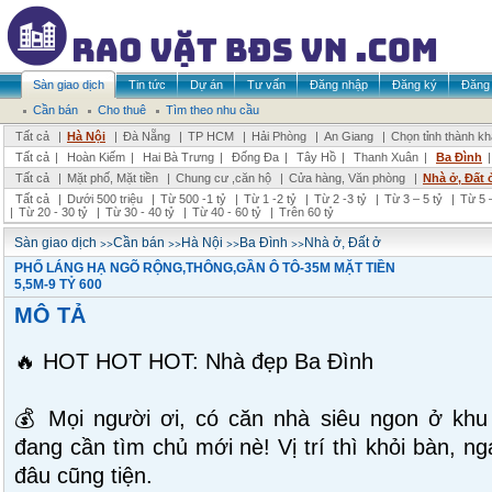
Sàn giao dịch
Tin tức
Dự án
Tư vấn
Đăng nhập
Đăng ký
Đăng 
Cần bán
Cho thuê
Tìm theo nhu cầu
Tất cả
|
Hà Nội
|
Đà Nẵng
|
TP HCM
|
Hải Phòng
|
An Giang
|
Chọn tỉnh thành k
Tất cả
|
Hoàn Kiếm
|
Hai Bà Trưng
|
Đống Đa
|
Tây Hồ
|
Thanh Xuân
|
Ba Đình
Tất cả
|
Mặt phố, Mặt tiền
|
Chung cư ,căn hộ
|
Cửa hàng, Văn phòng
|
Nhà ở, Đất 
Tất cả
|
Dưới 500 triệu
|
Từ 500 -1 tỷ
|
Từ 1 -2 tỷ
|
Từ 2 -3 tỷ
|
Từ 3 – 5 tỷ
|
Từ 5 –
|
Từ 20 - 30 tỷ
|
Từ 30 - 40 tỷ
|
Từ 40 - 60 tỷ
|
Trên 60 tỷ
>>
>>
>>
>>
Sàn giao dịch
Cần bán
Hà Nội
Ba Đình
Nhà ở, Đất ở
PHỐ LÁNG HẠ NGÕ RỘNG,THÔNG,GẦN Ô TÔ-35M MẶT TIỀN
5,5M-9 TỶ 600
MÔ TẢ
🔥 HOT HOT HOT: Nhà đẹp Ba Đình
💰 Mọi người ơi, có căn nhà siêu ngon ở kh
đang cần tìm chủ mới nè! Vị trí thì khỏi bàn, n
đâu cũng tiện.