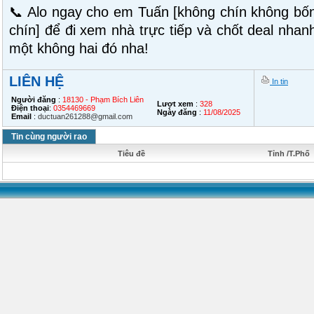
📞 Alo ngay cho em Tuấn [không chín không bốn
chín] để đi xem nhà trực tiếp và chốt deal nhan
một không hai đó nha!
LIÊN HỆ
In tin
Người đăng
:
18130 - Phạm Bích Liên
Lượt xem
:
328
Điện thoại
:
0354469669
Ngày đăng
:
11/08/2025
Email
:
ductuan261288@gmail.com
Tin cùng người rao
Tiêu đề
Tỉnh /T.Phố